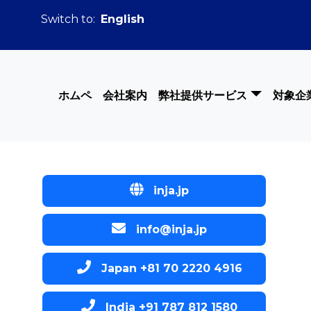
Switch to:
English
ホムペ
会社案内
弊社提供サービス
対象企
inja.jp
info@inja.jp
Japan +81 70 2220 4916
India +91 787 812 1580